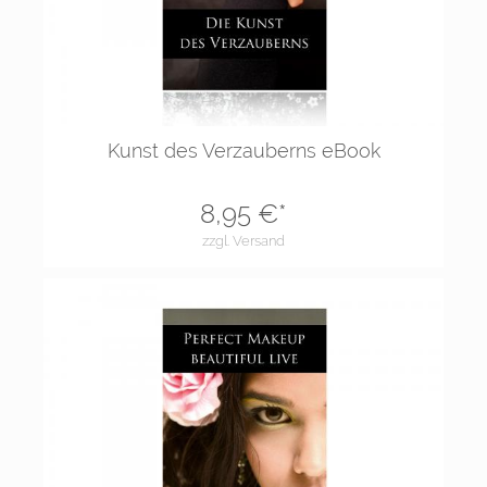
Kunst des Verzauberns eBook
8,95
€*
zzgl. Versand